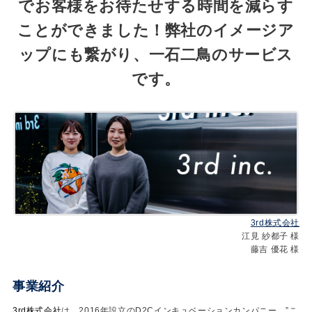
でお客様をお待たせする時間を減らす
ことができました！弊社のイメージア
ップにも繋がり、一石二鳥のサービス
です。
3rd株式会社
江見 紗都子 様
藤吉 優花 様
事業紹介
3rd株式会社
は、2016年設立のD2Cインキュベーションカンパニー。”こ