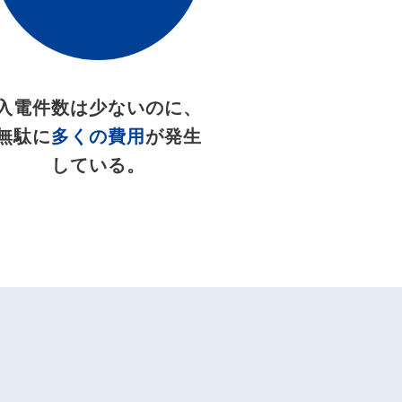
入電件数は少ないのに、
無駄に
多くの費用
が発生
している。