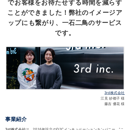
でお客様をお待たせする時間を減らす
ことができました！弊社のイメージア
ップにも繋がり、一石二鳥のサービス
です。
3rd株式会社
江見 紗都子 様
藤吉 優花 様
事業紹介
3rd株式会社
は、2016年設立のD2Cインキュベーションカンパニー。”こ